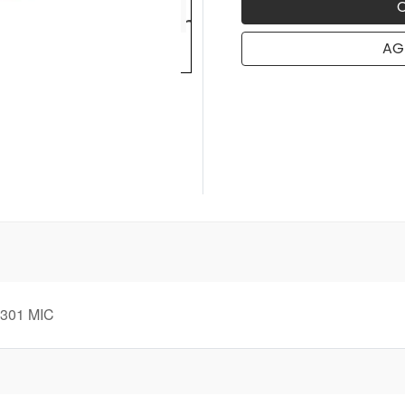
AG
p301 MIC