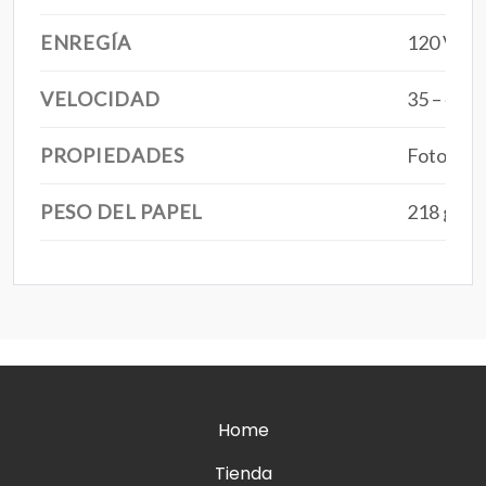
ENREGÍA
120 Volti
VELOCIDAD
35 – 45 
PROPIEDADES
Fotocopi
PESO DEL PAPEL
218 gsm
Home
Tienda