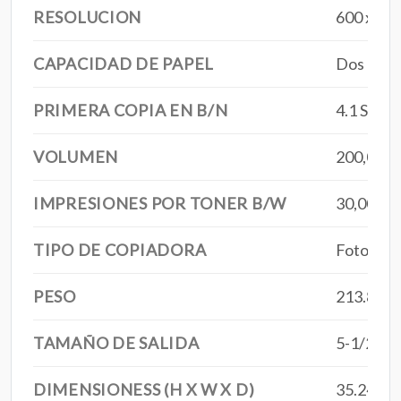
RESOLUCION
600 x 600
CAPACIDAD DE PAPEL
Dos band
PRIMERA COPIA EN B/N
4.1 Segu
VOLUMEN
200,000 
IMPRESIONES POR TONER B/W
30,000 I
TIPO DE COPIADORA
Fotocopi
PESO
213.8 lbs
TAMAÑO DE SALIDA
5-1/2" x 
DIMENSIONESS (H X W X D)
35.24" x 